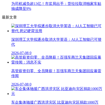
为司机减负超13亿！市监局出手：货拉拉取消独家车贴
抽成降至9%
最新文章
深圳理工大学拟逐步取消大学英语：AI人工智能已可替
代
2026-07-08
0
高管薪资归零、全员降薪！百强车商兰天集团回应暴雷
传闻
2026-07-08
0
车企集体驰援广西洪涝灾区 比亚迪向灾区捐款1000万