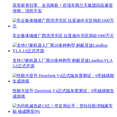
高管薪资归零、全员降薪！百强车商兰天集团回应暴雷
传闻：消息不实
车企集体驰援广西洪涝灾区 比亚迪向灾区捐款1000万元
支持17家机器人厂商20多种构型 蚂蚁灵波LingBot-VLA
2.0正式开源
性能大提升 DeepSeek V4正式版灰度测试：9毛钱就能生
成游戏