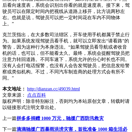
后看向速度表，系统会识别出你看的就是速度表。接下来，驾
驶员可以在限定时间内把视线从道路上移开，比方说两秒左
右。也就是说，驾驶员可以把一定时间花在车内不同物体
上。”
克兰茨指出，在大多数司法辖区，开车使用手机都属于禁止行
为。如果系统发现驾驶员看手机，就可以立即发出“请看路”的
警告，因为这种行为本身违法。“如果驾驶员看导航或者收音
机的话，也可以，但不能看太久。最终，系统会提醒驾驶员把
注意力转回道路。不同车速下，系统允许的分心时长也不同。
没有人会打电话报警，也没有人会告发驾驶员，把信息发给警
察或类似机构。不过，不同汽车制造商的处理方式会有所不
同。”
本文地址：
http://dianzan.cc/49039.html
文章来源：
点点百科
版权声明：
除非特别标注，否则均为本站原创文章，转载时请
以链接形式注明文章出处。
上一篇
拼多多捐赠 1000 万元，驰援广西防汛救灾
下一篇
滴滴驰援广西暴雨洪涝灾害，首批准备 1000 箱生活必