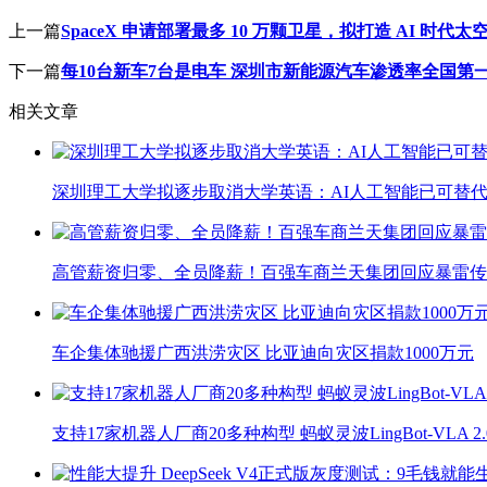
上一篇
SpaceX 申请部署最多 10 万颗卫星，拟打造 AI 时代
下一篇
每10台新车7台是电车 深圳市新能源汽车渗透率全国第
相关文章
深圳理工大学拟逐步取消大学英语：AI人工智能已可替代
高管薪资归零、全员降薪！百强车商兰天集团回应暴雷传
车企集体驰援广西洪涝灾区 比亚迪向灾区捐款1000万元
支持17家机器人厂商20多种构型 蚂蚁灵波LingBot-VLA 