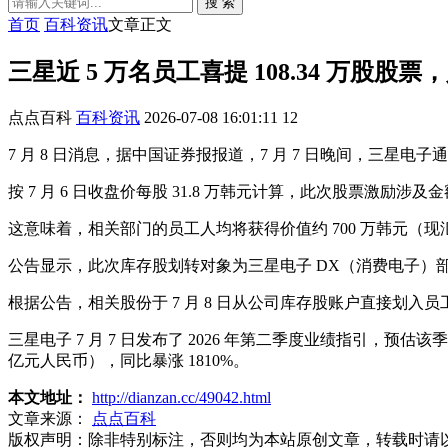
搜 索
首页
百科资讯
文章正文
三星近 5 万名员工喜提 108.34 万股股票
点点百科
百科资讯
2026-07-08 16:01:11
12
7 月 8 日消息，据中国证券报报道，7 月 7 日晚间，三星
按 7 月 6 日收盘价每股 31.8 万韩元计算，此次股票激励涉及金
这意味着，相关部门的员工人均将获得价值约 700 万韩元（现汇
公告显示，此次库存股划转对象为三星电子 DX（消费电子）部门及 
根据公告，相关股份于 7 月 8 日从公司库存股账户直接划入
三星电子 7 月 7 日发布了 2026 年第二季度业绩指引，预估该季
亿元人民币），同比暴涨 1810%。
本文地址：
http://dianzan.cc/49042.html
文章来源：
点点百科
版权声明：
除非特别标注，否则均为本站原创文章，转载时请