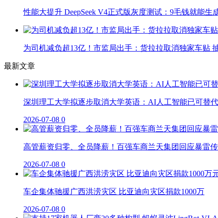
性能大提升 DeepSeek V4正式版灰度测试：9毛钱就能生
为司机减负超13亿！市监局出手：货拉拉取消独家车贴 抽
最新文章
深圳理工大学拟逐步取消大学英语：AI人工智能已可替
2026-07-08
0
高管薪资归零、全员降薪！百强车商兰天集团回应暴雷传
2026-07-08
0
车企集体驰援广西洪涝灾区 比亚迪向灾区捐款1000万
2026-07-08
0