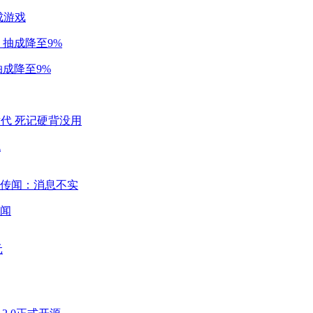
成游戏
成降至9%
代
闻