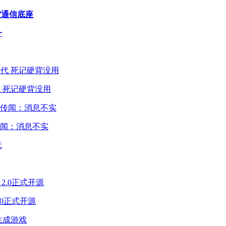
太空通信底座
一
 死记硬背没用
闻：消息不实
2.0正式开源