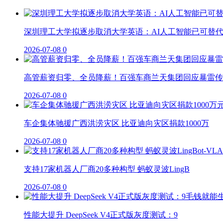
深圳理工大学拟逐步取消大学英语：AI人工智能已可替
2026-07-08
0
高管薪资归零、全员降薪！百强车商兰天集团回应暴雷传
2026-07-08
0
车企集体驰援广西洪涝灾区 比亚迪向灾区捐款1000万
2026-07-08
0
支持17家机器人厂商20多种构型 蚂蚁灵波LingB
2026-07-08
0
性能大提升 DeepSeek V4正式版灰度测试：9