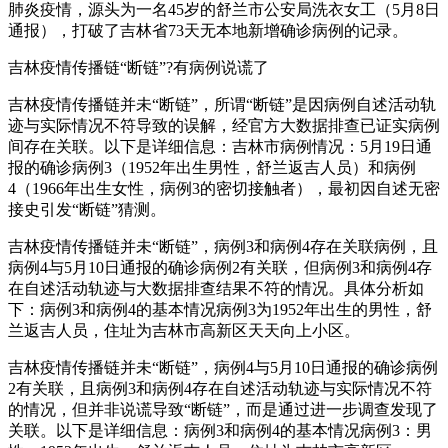
肺炎疫情，源头为一名45岁的舒兰市公安局洗衣女工（5月8日
通报），打破了吉林省73天无本地新增确诊病例的记录。
吉林疫情传播链“断链”?有病例说谎了
吉林疫情传播链并未“断链”，所谓“断链”是因病例自述活动轨
迹与实际情况不符导致的误解，经官方大数据排查已证实病例
间存在关联。以下是详细信息：吉林市病例情况：5月19日通
报的确诊病例3（1952年出生男性，舒兰返吉人员）和病例
4（1966年出生女性，病例3的密切接触者），最初因自述无密
接史引发“断链”猜测。
吉林疫情传播链并未“断链”，病例3和病例4存在关联病例，且
病例4与5月10日通报的确诊病例2有关联，但病例3和病例4存
在自述活动轨迹与大数据排查结果不符的情况。具体分析如
下：病例3和病例4的基本情况病例3为1952年出生的男性，舒
兰返吉人员，住址为吉林市高新区天天向上小区。
吉林疫情传播链并未“断链”，病例4与5月10日通报的确诊病例
2有关联，且病例3和病例4存在自述活动轨迹与实际情况不符
的情况，但并非说谎导致“断链”，而是通过进一步调查发现了
关联。以下是详细信息：病例3和病例4的基本情况病例3：男