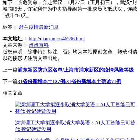
如下：临危受命，奔赴武汉：1月27日（正月初三），武汉“封
城”第5天，许宝利作为中央指导组第一批成员飞抵武汉，连续
“战斗”60天。
标签：
舒兰疫情最新消息
本文地址：
http://dianzan.cc/46596.html
文章来源：
点点百科
版权声明：
除非特别标注，否则均为本站原创文章，转载时请
以链接形式注明文章出处。
上一篇
浦东新区防范区名单/上海市浦东新区的疫情风险等级
下一篇
31省份新增本土127例/31省份新增本土确诊71例
相关文章
深圳理工大学拟逐步取消大学英语：AI人工智能已可替
代 死记硬背没用