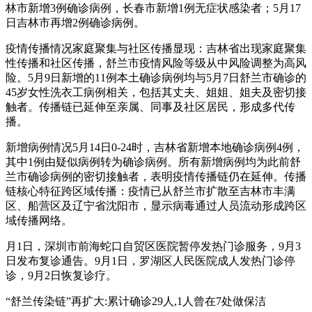
林市新增3例确诊病例，长春市新增1例无症状感染者；5月17
日吉林市再增2例确诊病例。
疫情传播情况家庭聚集与社区传播显现：吉林省出现家庭聚集
性传播和社区传播，舒兰市疫情风险等级从中风险调整为高风
险。5月9日新增的11例本土确诊病例均与5月7日舒兰市确诊的
45岁女性洗衣工病例相关，包括其丈夫、姐姐、姐夫及密切接
触者。传播链已延伸至亲属、同事及社区居民，形成多代传
播。
新增病例情况5月14日0-24时，吉林省新增本地确诊病例4例，
其中1例由疑似病例转为确诊病例。所有新增病例均为此前舒
兰市确诊病例的密切接触者，表明疫情传播链仍在延伸。传播
链核心特征跨区域传播：疫情已从舒兰市扩散至吉林市丰满
区、船营区及辽宁省沈阳市，显示病毒通过人员流动形成跨区
域传播网络。
月1日，深圳市前海蛇口自贸区医院暂停发热门诊服务，9月3
日发布复诊通告。9月1日，罗湖区人民医院成人发热门诊停
诊，9月2日恢复诊疗。
“舒兰传染链”再扩大:累计确诊29人,1人曾在7处做保洁