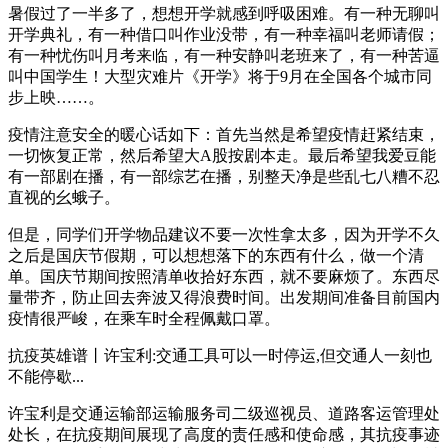
暑假过了一半多了，想想开学就感到呼吸困难。有一种无聊叫
开学典礼，有一种借口叫作业没带，有一种幸福叫老师请假；
有一种忧伤叫月考来临，有一种安静叫老班来了，有一种苦逼
叫中国学生！大型灾难片《开学》将于9月在全国各个城市同
步上映……。
疫情注意安全的暖心话如下：首先当然是希望疫情赶紧结束，
一切恢复正常，然后希望大A股按剧本走。最后希望我爱豆能
有一部剧在播，有一部综艺在播，别整天净是些乱七八糟不忍
直视的幺蛾子。
但是，同学们开学物品建议不要一次性拿太多，因为开学不久
之后是国庆节假期，可以想想落下的东西有什么，做一个清
单。国庆节期间按照清单收拾好东西，就不要麻烦了。东西尽
量带齐，防止回去奔波又得浪费时间。出发期间准备目前国内
疫情很严峻，在乘车时全程佩戴口罩。
抗疫英雄谱丨许宝利:交通工具可以一时停运,但交通人一刻也
不能停歇...
许宝利是交通运输部运输服务司二级巡视员、道路客运管理处
处长，在抗疫期间展现了高度的责任感和使命感，其抗疫事迹