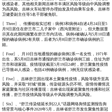
状感染者。其他相关新闻吉林市丰满区风险等级由中风险调整
为高风险。吉林火车站暂停办理始发及经由乘车业务。吉林市
卫健委副主任等5名干部被免职。
〖Three〗、传播链核实过程：病例3和病例4自述4月24日至5
月9日居住在舒兰市二儿子家中（西沟里附近），但大数据显
示其在此期间频繁在舒兰市内活动。病例4被确认与5月10日通
报的确诊病例2有关联，后者为5月8日舒兰市确诊病例的三
姐。
〖Four〗、月10日当地通报的确诊病例2系一名女性，1971年
出生，系5月8日吉林市通报的舒兰市确诊病例三姐，住址为舒
兰市和谐家园。疫情现状截至5月19日24时，舒兰聚集性疫情
已导致46人感染，包括43例确诊病例，3例无症状感染者。
〖Five〗、吉林舒兰因出现本土聚集性疫情，风险等级升至高
风险，并采取“封城”措施，传染链源头仍不明。疫情传播情况
家庭聚集与社区传播显现：吉林省出现家庭聚集性传播和社区
传播，舒兰市疫情风险等级从中风险调整为高风险。
〖Six〗、“舒兰传染链延长到22人”话题网络舆情监测报告舆
情背景与核心事件2020年5月，吉林省舒兰市发生聚集性新冠