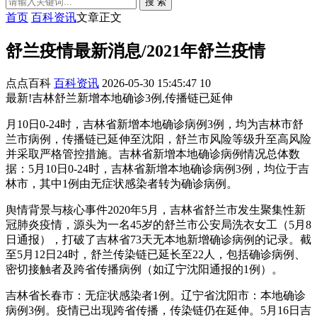
搜 索
首页
百科资讯
文章正文
舒兰疫情最新消息/2021年舒兰疫情
点点百科
百科资讯
2026-05-30 15:45:47
10
最新!吉林舒兰新增本地确诊3例,传播链已延伸
月10日0-24时，吉林省新增本地确诊病例3例，均为吉林市舒
兰市病例，传播链已延伸至沈阳，舒兰市风险等级升至高风险
并采取严格管控措施。吉林省新增本地确诊病例情况总体数
据：5月10日0-24时，吉林省新增本地确诊病例3例，均位于吉
林市，其中1例由无症状感染者转为确诊病例。
舆情背景与核心事件2020年5月，吉林省舒兰市发生聚集性新
冠肺炎疫情，源头为一名45岁的舒兰市公安局洗衣女工（5月8
日通报），打破了吉林省73天无本地新增确诊病例的记录。截
至5月12日24时，舒兰传染链已延长至22人，包括确诊病例、
密切接触者及跨省传播病例（如辽宁沈阳通报的1例）。
吉林省长春市：无症状感染者1例。辽宁省沈阳市：本地确诊
病例3例。疫情已出现跨省传播，传染链仍在延伸。5月16日吉