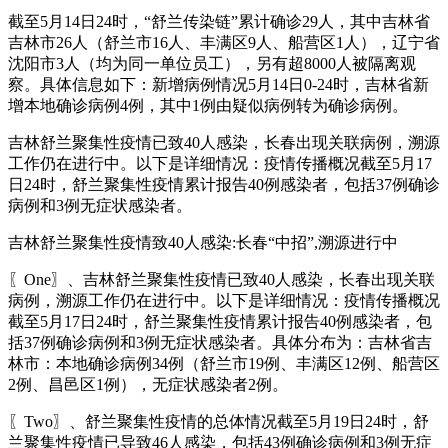
截至5月14日24时，“舒兰传染链”累计确诊29人，其中吉林省
吉林市26人（舒兰市16人、丰满区9人、船营区1人），辽宁省
沈阳市3人（均为同一单位员工），另有超8000人被隔离观
察。具体信息如下：新增病例情况5月14日0-24时，吉林省新
增本地确诊病例4例，其中1例由疑似病例转为确诊病例。
吉林舒兰聚集性疫情已致40人感染，长春出现关联病例，溯源
工作仍在进行中。以下是详细情况：疫情传播概况截至5月17
日24时，舒兰聚集性疫情累计报告40例感染者，包括37例确诊
病例和3例无症状感染者。
吉林舒兰聚集性疫情致40人感染:长春“中招”,溯源进行中
〖One〗、吉林舒兰聚集性疫情已致40人感染，长春出现关联
病例，溯源工作仍在进行中。以下是详细情况：疫情传播概况
截至5月17日24时，舒兰聚集性疫情累计报告40例感染者，包
括37例确诊病例和3例无症状感染者。具体分布为：吉林省吉
林市：本地确诊病例34例（舒兰市19例、丰满区12例、船营区
2例、昌邑区1例），无症状感染者2例。
〖Two〗、舒兰聚集性疫情的总体情况截至5月19日24时，舒
兰聚集性疫情已导致46人感染，包括43例确诊病例和3例无症