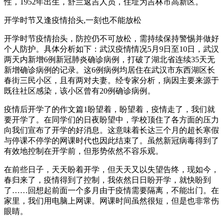
性，1952年出生，舒兰返吉人员，住址为吉林市高新区。
开学时节又逢疫情抬头,一刻也不能放松
开学时节疫情抬头，防控仍不可放松，需持续保持警惕并做好
个人防护。具体分析如下：武汉疫情情况5月9日至10日，武汉
两天内新增6例新冠肺炎确诊病例，打破了湖北省连续35天无
新增确诊病例的记录。这6例病例均居住在武汉市东西湖区长
春街三民小区，且有两对夫妻。经专家分析，病因主要来源于
既往社区感染，该小区曾有20例确诊病例。
疫情后开学了的作文篇1盼望着，盼望着，疫情走了，我们就
要开学了。在同学们的日夜盼望中，学校顶住了各方面的压力
向我们宣布了开学的好消息。这意味着长达三个月的超长寒假
与停课不停学的网课时代也因此结束了。虽然新冠病毒得到了
有效地控制在开学前，但形势依然不容乐观。
在前些日子，天天盼着开学，但天天又以失望告终，现如今，
春归来了，疫情得到了控制，我依然日日盼开学，就快盼到
了……回想起前面一个多月由于疫情需要隔离，不能出门。在
家里，我们用电脑上网课。网课时间虽然很短，但是也非常伤
眼睛。