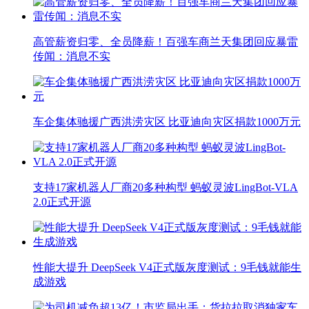
高管薪资归零、全员降薪！百强车商兰天集团回应暴雷
传闻：消息不实
车企集体驰援广西洪涝灾区 比亚迪向灾区捐款1000万元
支持17家机器人厂商20多种构型 蚂蚁灵波LingBot-VLA
2.0正式开源
性能大提升 DeepSeek V4正式版灰度测试：9毛钱就能生
成游戏