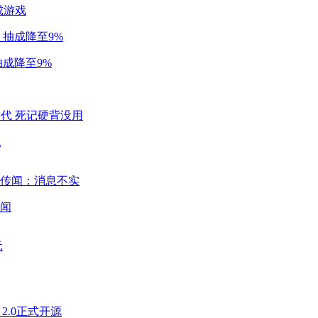
成游戏
成降至9%
代
闻