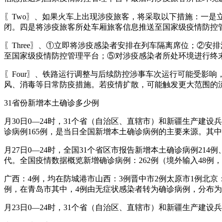
〖Two〗、如果火车上出现涉疫旅客，将采取以下措施：一
闭。四是将涉疫旅客所处车厢旅客信息推送至国家级疫情防控
〖Three〗、①立即将涉疫感染者安排在列车隔离席位；②
至国家级疫情防控管理平台；⑤对涉疫感染者所处环境进行终
〖Four〗、铁路运行调整与后续防控涉事车次运行可能受影
风、消毒等日常防疫措施。若疫情扩散，可能触发更大范围的
31省份新增本土确诊多少例
月30日0—24时，31个省（自治区、直辖市）和新疆生产建
诊病例165例，是当日全国新增本土确诊病例的主要来源。其中
月27日0—24时，全国31个省区市报告新增本土确诊病例214
代。全国疫情数据概览新增确诊病例：262例（境外输入48例，
广西：4例，均在防城港市山西：3例晋中市2例太原市1例北京
例，在青岛市其中，4例由无症状感染者转为确诊病例，分布为
月23日0—24时，31个省（自治区、直辖市）和新疆生产建