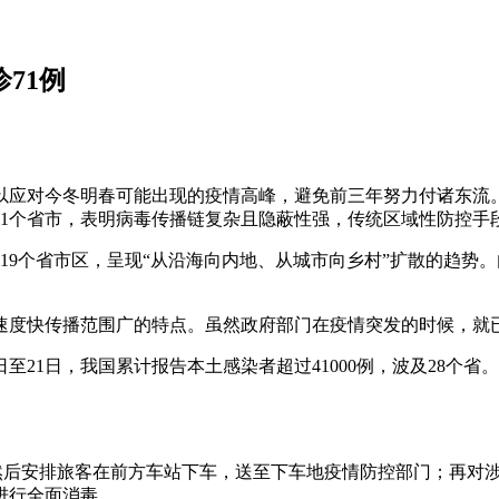
诊71例
略以应对今冬明春可能出现的疫情高峰，避免前三年努力付诸东流
31个省市，表明病毒传播链复杂且隐蔽性强，传统区域性防控手
及19个省市区，呈现“从沿海向内地、从城市向乡村”扩散的趋
播速度快传播范围广的特点。虽然政府部门在疫情突发的时候，就
日至21日，我国累计报告本土感染者超过41000例，波及28
；然后安排旅客在前方车站下车，送至下车地疫情防控部门；再对
进行全面消毒。