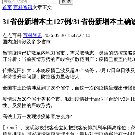
搜 索
首页
百科资讯
文章正文
31省份新增本土127例/31省份新增本土确
点点百科
百科资讯
2026-05-30 15:47:22
14
国内疫情涉及多少省市
当前疫情已扩散至内地31省市，需采取动态、灵活的防控策
开分析：当前疫情形势的严峻性扩散范围广：疫情已覆盖内地
传播范围扩大：本轮疫情已波及超20个省份，7月17日单日涉
率待提升等问题，防控压力显著增大。
全国本土疫情涉及到了28个省份，而这一次的疫情呈现出传
疫情波及28个省个省48个市。我国疫情处于高位平台阶段3月1
性、反复性的严峻形势。
高铁上万一发现涉疫旅客怎么办?
〖One〗、发现涉疫旅客会立刻把旅客安排到列车隔离席位
信息推送到国家疫情防控管理平台；最后对涉疫旅客所在环境