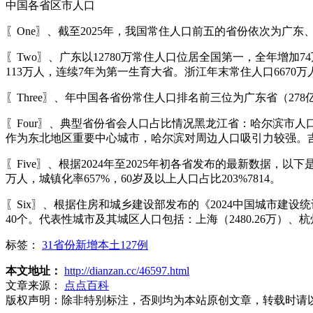
中国各省区市人口
〖One〗、截至2025年，我国常住人口前五的省份依次为广东
〖Two〗、广东以12780万常住人口位居全国第一，全年增加
113万人，连续7年为第一生育大省。浙江年末常住人口6670
〖Three〗、年中国各省份常住人口排名前三位为广东省（278
〖Four〗、典型省份省会人口占比情况黑龙江省：哈尔滨市人口
作为东北地区重要中心城市，哈尔滨对周边人口吸引力较强。吉林
〖Five〗、根据2024年至2025年初各省发布的最新数据，以
万人，城镇化率657%，60岁及以上人口占比203%7814。
〖Six〗、根据住房和城乡建设部发布的《2024中国城市建
40个。代表性城市及其城区人口包括：上海（2480.26万）、杭州
标签：
31省份新增本土127例
本文地址：
http://dianzan.cc/46597.html
文章来源：
点点百科
版权声明：
除非特别标注，否则均为本站原创文章，转载时请