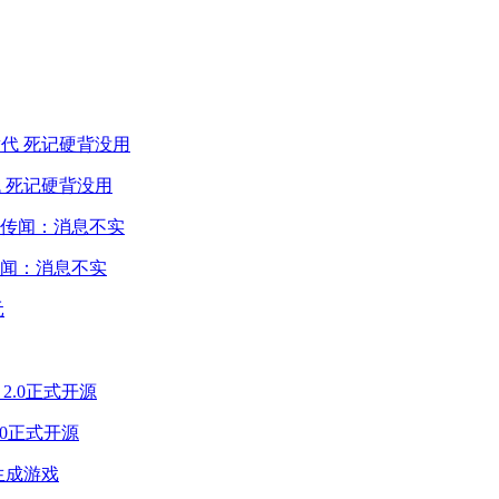
 死记硬背没用
闻：消息不实
2.0正式开源