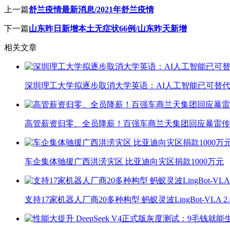
上一篇
舒兰疫情最新消息/2021年舒兰疫情
下一篇
山东昨日新增本土无症状66例/山东昨天新增
相关文章
深圳理工大学拟逐步取消大学英语：AI人工智能已可替代
高管薪资归零、全员降薪！百强车商兰天集团回应暴雷传
车企集体驰援广西洪涝灾区 比亚迪向灾区捐款1000万元
支持17家机器人厂商20多种构型 蚂蚁灵波LingBot-VLA 