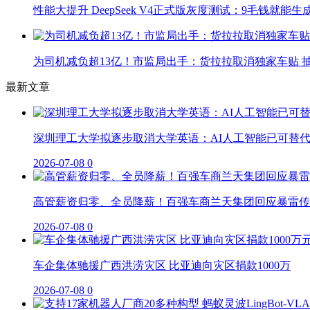
性能大提升 DeepSeek V4正式版灰度测试：9毛钱就能生
为司机减负超13亿！市监局出手：货拉拉取消独家车贴 抽
最新文章
深圳理工大学拟逐步取消大学英语：AI人工智能已可替
2026-07-08
0
高管薪资归零、全员降薪！百强车商兰天集团回应暴雷传
2026-07-08
0
车企集体驰援广西洪涝灾区 比亚迪向灾区捐款1000万
2026-07-08
0