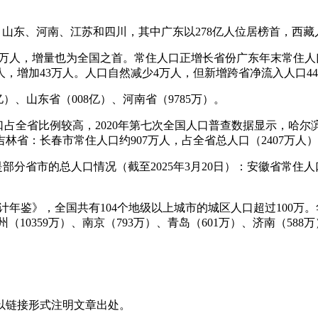
、山东、河南、江苏和四川，其中广东以278亿人位居榜首，西藏人
74万人，增量也为全国之首。常住人口正增长省份广东年末常住人口1
万人，增加43万人。人口自然减少4万人，但新增跨省净流入人口4
亿）、山东省（008亿）、河南省（9785万）。
占全省比例较高，2020年第七次全国人口普查数据显示，哈尔滨市
省：长春市常住人口约907万人，占全省总人口（2407万人）
下是部分省市的总人口情况（截至2025年3月20日）：安徽省常住人
设统计年鉴》，全国共有104个地级以上城市的城区人口超过100
（10359万）、南京（793万）、青岛（601万）、济南（588
以链接形式注明文章出处。