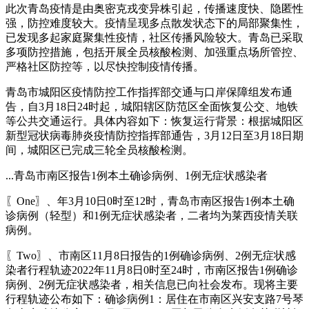
此次青岛疫情是由奥密克戎变异株引起，传播速度快、隐匿性
强，防控难度较大。疫情呈现多点散发状态下的局部聚集性，
已发现多起家庭聚集性疫情，社区传播风险较大。青岛已采取
多项防控措施，包括开展全员核酸检测、加强重点场所管控、
严格社区防控等，以尽快控制疫情传播。
青岛市城阳区疫情防控工作指挥部交通与口岸保障组发布通
告，自3月18日24时起，城阳辖区防范区全面恢复公交、地铁
等公共交通运行。具体内容如下：恢复运行背景：根据城阳区
新型冠状病毒肺炎疫情防控指挥部通告，3月12日至3月18日期
间，城阳区已完成三轮全员核酸检测。
...青岛市南区报告1例本土确诊病例、1例无症状感染者
〖One〗、年3月10日0时至12时，青岛市南区报告1例本土确
诊病例（轻型）和1例无症状感染者，二者均为莱西疫情关联
病例。
〖Two〗、市南区11月8日报告的1例确诊病例、2例无症状感
染者行程轨迹2022年11月8日0时至24时，市南区报告1例确诊
病例、2例无症状感染者，相关信息已向社会发布。现将主要
行程轨迹公布如下：确诊病例1：居住在市南区兴安支路7号琴