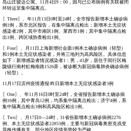
岛山庄骏达公寓。11月4日9：00，因与已公布病例有关联被闭
环转运至集中隔离点。
〖Three〗、年11月13日0时至24时，全市报告新增本土确诊病
例1例，系市北区报告，在集中隔离点检出；新增本土无症状
感染者2例，其中市南区1例、莱西市1例；其中集中隔离点检
出1例、跨区域协查检出1例。
〖Four〗、月11日上海新增社会面1例本土确诊病例（轻型）
和1例本土无症状感染者，并将三地列为高风险区。具体信息
如下：新增感染者情况感染者1：男，43岁，居住于闵行区梅
陇镇行南村虹梅南路1526弄，被诊断为新冠病毒肺炎确诊病例
（轻型）。
11月17日滨州疫情通报:昨日新增本土无症状感染者3例
〖One〗、年11月16日0时至24时，全省报告新增本土确诊病
例16例，其中青岛12例，均系集中隔离点检出；济宁4例，系
集中隔离点检出3例和高风险区检出1例。
〖Two〗、月17日0—24时，31省份新增本土确诊病例2276
例、本土无症状感染者22853例，主要与新冠病毒奥密克戎变
异株传播有关，部分地区疫情形势较为严峻。