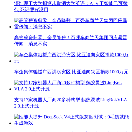
深圳理工大学拟逐步取消大学英语：AI人工智能已可替
代 死记硬背没用
高管薪资归零、全员降薪！百强车商兰天集团回应暴雷
传闻：消息不实
车企集体驰援广西洪涝灾区 比亚迪向灾区捐款1000万元
支持17家机器人厂商20多种构型 蚂蚁灵波LingBot-VLA
2.0正式开源