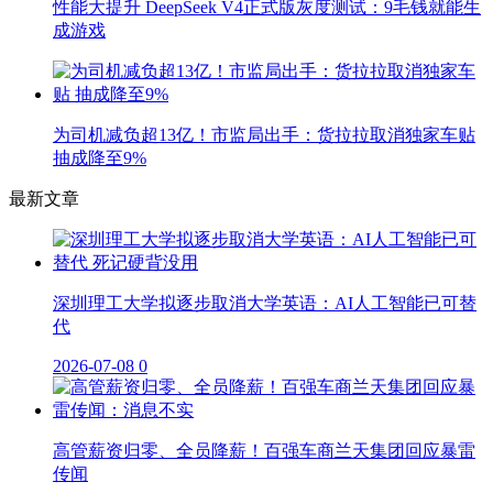
性能大提升 DeepSeek V4正式版灰度测试：9毛钱就能生
成游戏
为司机减负超13亿！市监局出手：货拉拉取消独家车贴
抽成降至9%
最新文章
深圳理工大学拟逐步取消大学英语：AI人工智能已可替
代
2026-07-08
0
高管薪资归零、全员降薪！百强车商兰天集团回应暴雷
传闻