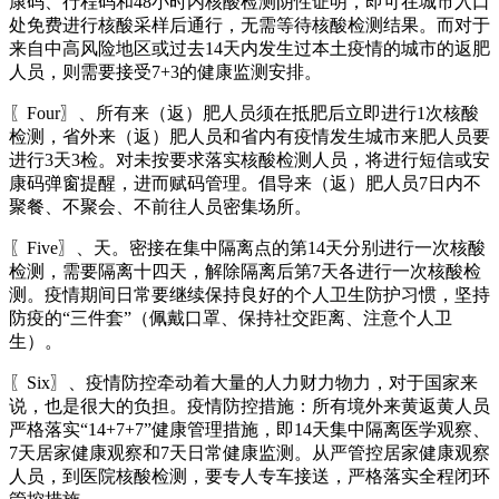
康码、行程码和48小时内核酸检测阴性证明，即可在城市入口
处免费进行核酸采样后通行，无需等待核酸检测结果。而对于
来自中高风险地区或过去14天内发生过本土疫情的城市的返肥
人员，则需要接受7+3的健康监测安排。
〖Four〗、所有来（返）肥人员须在抵肥后立即进行1次核酸
检测，省外来（返）肥人员和省内有疫情发生城市来肥人员要
进行3天3检。对未按要求落实核酸检测人员，将进行短信或安
康码弹窗提醒，进而赋码管理。倡导来（返）肥人员7日内不
聚餐、不聚会、不前往人员密集场所。
〖Five〗、天。密接在集中隔离点的第14天分别进行一次核酸
检测，需要隔离十四天，解除隔离后第7天各进行一次核酸检
测。疫情期间日常要继续保持良好的个人卫生防护习惯，坚持
防疫的“三件套”（佩戴口罩、保持社交距离、注意个人卫
生）。
〖Six〗、疫情防控牵动着大量的人力财力物力，对于国家来
说，也是很大的负担。疫情防控措施：所有境外来黄返黄人员
严格落实“14+7+7”健康管理措施，即14天集中隔离医学观察、
7天居家健康观察和7天日常健康监测。从严管控居家健康观察
人员，到医院核酸检测，要专人专车接送，严格落实全程闭环