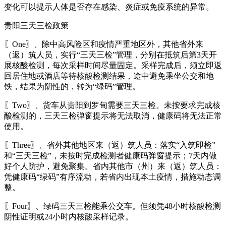
变化可以提示人体是否存在感染、炎症或免疫系统的异常。
贵阳三天三检政策
〖One〗、除中高风险区和疫情严重地区外，其他省外来
（返）筑人员，实行“三天三检”管理，分别在抵筑后第3天开
展核酸检测，每次采样时间尽量固定。采样完成后，须立即返
回居住地或酒店等待核酸检测结果，途中避免乘坐公交和地
铁，结果为阴性的，转为“绿码”管理。
〖Two〗、货车从贵阳到罗甸需要三天三检。未按要求完成核
酸检测的，三天三检弹窗提示将无法取消，健康码将无法正常
使用。
〖Three〗、省外其他地区来（返）筑人员：落实“入筑即检”
和“三天三检”，未按时完成检测者健康码弹窗提示；7天内做
好个人防护，避免聚集。省内其他市（州）来（返）筑人员：
凭健康码“绿码”有序流动，若省内出现本土疫情，措施动态调
整。
〖Four〗、绿码三天三检能乘公交车。但须凭48小时核酸检测
阴性证明或24小时内核酸采样记录。