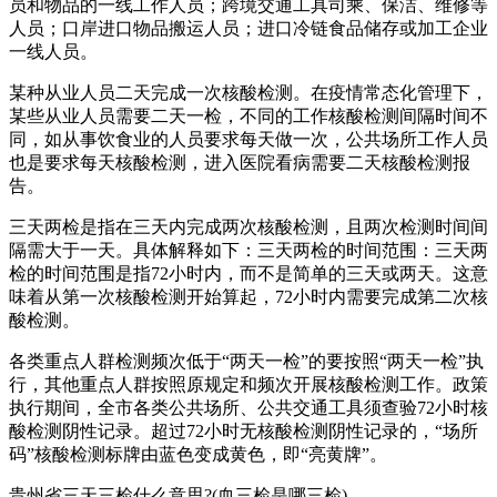
员和物品的一线工作人员；跨境交通工具司乘、保洁、维修等
人员；口岸进口物品搬运人员；进口冷链食品储存或加工企业
一线人员。
某种从业人员二天完成一次核酸检测。在疫情常态化管理下，
某些从业人员需要二天一检，不同的工作核酸检测间隔时间不
同，如从事饮食业的人员要求每天做一次，公共场所工作人员
也是要求每天核酸检测，进入医院看病需要二天核酸检测报
告。
三天两检是指在三天内完成两次核酸检测，且两次检测时间间
隔需大于一天。具体解释如下：三天两检的时间范围：三天两
检的时间范围是指72小时内，而不是简单的三天或两天。这意
味着从第一次核酸检测开始算起，72小时内需要完成第二次核
酸检测。
各类重点人群检测频次低于“两天一检”的要按照“两天一检”执
行，其他重点人群按照原规定和频次开展核酸检测工作。政策
执行期间，全市各类公共场所、公共交通工具须查验72小时核
酸检测阴性记录。超过72小时无核酸检测阴性记录的，“场所
码”核酸检测标牌由蓝色变成黄色，即“亮黄牌”。
贵州省三天三检什么意思?(血三检是哪三检)