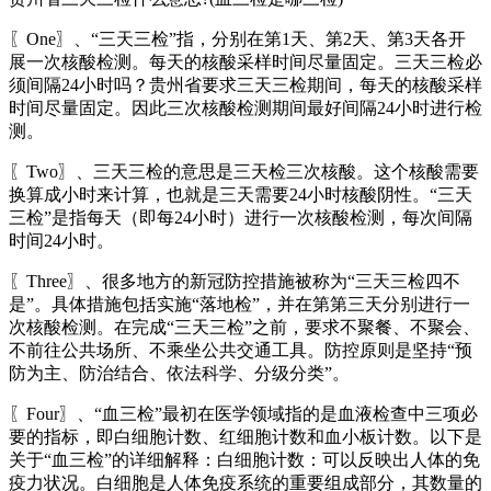
〖One〗、“三天三检”指，分别在第1天、第2天、第3天各开
展一次核酸检测。每天的核酸采样时间尽量固定。三天三检必
须间隔24小时吗？贵州省要求三天三检期间，每天的核酸采样
时间尽量固定。因此三次核酸检测期间最好间隔24小时进行检
测。
〖Two〗、三天三检的意思是三天检三次核酸。这个核酸需要
换算成小时来计算，也就是三天需要24小时核酸阴性。“三天
三检”是指每天（即每24小时）进行一次核酸检测，每次间隔
时间24小时。
〖Three〗、很多地方的新冠防控措施被称为“三天三检四不
是”。具体措施包括实施“落地检”，并在第第三天分别进行一
次核酸检测。在完成“三天三检”之前，要求不聚餐、不聚会、
不前往公共场所、不乘坐公共交通工具。防控原则是坚持“预
防为主、防治结合、依法科学、分级分类”。
〖Four〗、“血三检”最初在医学领域指的是血液检查中三项必
要的指标，即白细胞计数、红细胞计数和血小板计数。以下是
关于“血三检”的详细解释：白细胞计数：可以反映出人体的免
疫力状况。白细胞是人体免疫系统的重要组成部分，其数量的