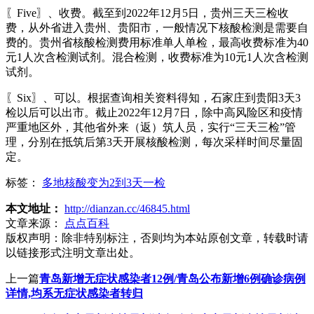
〖Five〗、收费。截至到2022年12月5日，贵州三天三检收
费，从外省进入贵州、贵阳市，一般情况下核酸检测是需要自
费的。贵州省核酸检测费用标准单人单检，最高收费标准为40
元1人次含检测试剂。混合检测，收费标准为10元1人次含检测
试剂。
〖Six〗、可以。根据查询相关资料得知，石家庄到贵阳3天3
检以后可以出市。截止2022年12月7日，除中高风险区和疫情
严重地区外，其他省外来（返）筑人员，实行“三天三检”管
理，分别在抵筑后第3天开展核酸检测，每次采样时间尽量固
定。
标签：
多地核酸变为2到3天一检
本文地址：
http://dianzan.cc/46845.html
文章来源：
点点百科
版权声明：
除非特别标注，否则均为本站原创文章，转载时请
以链接形式注明文章出处。
上一篇
青岛新增无症状感染者12例/青岛公布新增6例确诊病例
详情,均系无症状感染者转归