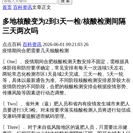
搜 索
首页
百科资讯
文章正文
多地核酸变为2到3天一检/核酸检测间隔
三天两次吗
点点百科
百科资讯
2026-06-01 09:21:03
26
疫情期间合肥需要几天核酸检测
〖One〗、疫情期间合肥核酸检测天数安排不固定，需根据具
体阶段和防控要求确定，常见安排有每天一次连续5天左右、
两轮常态化检测市区1天县域2天完成、三天一检、5天一轮
等，具体以最新通告为准。不同阶段核酸检测安排差异较大在
疫情防控的不同阶段，合肥的核酸检测安排会根据疫情形势、
传播风险等因素进行动态调整。
〖Two〗、省外来（返）肥人员和省内有疫情发生城市来肥人
员要进行3天3检。对未按要求落实核酸检测人员将进行短信或
安康码弹窗提醒进而赋码管理。
〖Three〗、对于来自低风险地区的返肥人员，只需要出示健