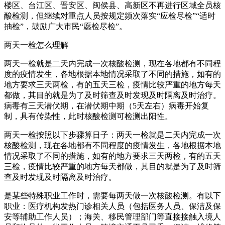
楼区、台江区、晋安区、闽侯县、高新区不再进行区域全员核
酸检测，但继续对重点人员按规定频次落实“应检尽检”“适时
抽检”，鼓励广大市民“愿检尽检”。
两天一检怎么理解
两天一检就是二天内完成一次核酸检测，现在各地都有不同程
度的疫情发生，各地根据本地情况采取了不同的措施，如有的
地方要求三天两检，有的五天三检，疫情比较严重的地方每天
都做，其目的就是为了及时筛查及时发现及时隔离及时治疗。
病毒有三天潜伏期，在潜伏期中期（5天左右）病毒开始复
制，具有传染性，此时核酸检测可检测出阳性。
两天一检按照以下步骤算日子：两天一检就是二天内完成一次
核酸检测，现在各地都有不同程度的疫情发生，各地根据本地
情况采取了不同的措施，如有的地方要求三天两检，有的五天
三检，疫情比较严重的地方每天都做，其目的就是为了及时筛
查及时发现及时隔离及时治疗。
是某些特殊职业工作时，需要每两天做一次核酸检测。有以下
职业：医疗机构发热门诊相关人员（包括医务人员、保洁及保
安等辅助工作人员）；海关、移民管理部门等直接接触入境人