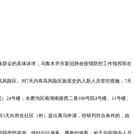
齐市各族群众的具体诉求，乌鲁木齐市新冠肺炎疫情防控工作指挥部在
高风险区。对7天内有高风险区旅居史的入新人员管控措施；7天
院）24号楼；水磨沟区南湖南路西二巷100号院4号楼、11号楼、
提前3天向所在社区（村）提出离乌申请，经研判符合条件的，由
控指挥部咨询，做好出行准备。尊敬的旅客：鉴于当前国内人员