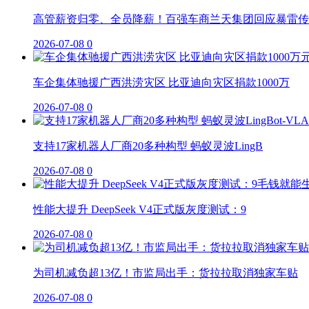
高管薪资归零、全员降薪！百强车商兰天集团回应暴雷传
2026-07-08
0
车企集体驰援广西洪涝灾区 比亚迪向灾区捐款1000万
2026-07-08
0
支持17家机器人厂商20多种构型 蚂蚁灵波LingB
2026-07-08
0
性能大提升 DeepSeek V4正式版灰度测试：9
2026-07-08
0
为司机减负超13亿！市监局出手：货拉拉取消独家车贴
2026-07-08
0