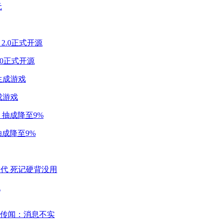
2.0正式开源
成游戏
成降至9%
代