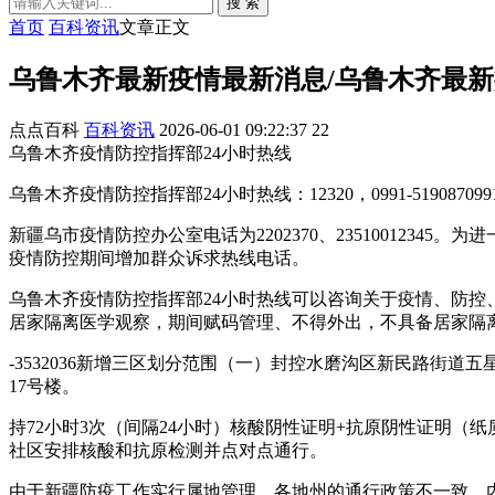
搜 索
首页
百科资讯
文章正文
乌鲁木齐最新疫情最新消息/乌鲁木齐最
点点百科
百科资讯
2026-06-01 09:22:37
22
乌鲁木齐疫情防控指挥部24小时热线
乌鲁木齐疫情防控指挥部24小时热线：12320，0991-5190870991-51
新疆乌市疫情防控办公室电话为2202370、23510012
疫情防控期间增加群众诉求热线电话。
乌鲁木齐疫情防控指挥部24小时热线可以咨询关于疫情、防控
居家隔离医学观察，期间赋码管理、不得外出，不具备居家隔
-3532036新增三区划分范围（一）封控水磨沟区新民路街道五
17号楼。
持72小时3次（间隔24小时）核酸阴性证明+抗原阴性证明
社区安排核酸和抗原检测并点对点通行。
由于新疆防疫工作实行属地管理，各地州的通行政策不一致，