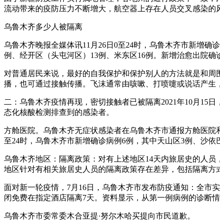
流动带来的疫防压力不断增大，航空器上存在人员交叉感染的
乌鲁木齐多少人被隔离
乌鲁木齐晚报全媒体讯11月26日0至24时，乌鲁木齐市新增确
例、经开区（头屯河区）13例、米东区16例。新增治愈出院确
对普通居民来说，最好的自我保护和保护别人的方法就是和周
播，也可通过接触传播。飞沫通常由咳嗽、打喷嚏或说话产生，
二：乌鲁木齐疫情再现，密切接触者已被隔离2021年10月1
态化核酸检测排查到的感染者。
方舱医院。乌鲁木齐无症状感染者在乌鲁木齐市通报方舱医院和
至24时，乌鲁木齐市新增确诊病例6例，其中天山区3例、沙依
乌鲁木齐地区：隔离政策：对有上述地区14天内旅居史的人员，实
地区针对有相关旅居史人员的隔离政策存在差异，包括隔离方
面对新一轮疫情，7月16日，乌鲁木齐市发布防疫通知：全市
闭免费在指定酒店隔离7天。资料显示，从第一例病例的诊断情
乌鲁木齐市委常委木合亚提·努尔木哈买提向市民道歉。