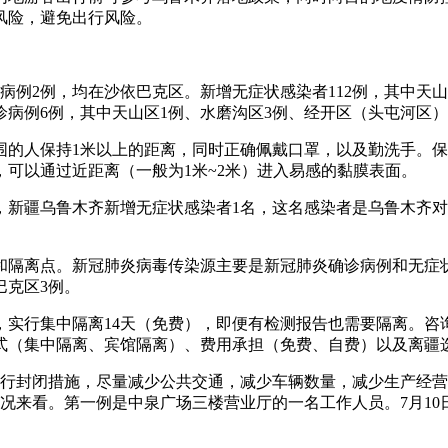
风险，避免出行风险。
诊病例2例，均在沙依巴克区。新增无症状感染者112例，其中天山
诊病例6例，其中天山区1例、水磨沟区3例、经开区（头屯河区）
围的人保持1米以上的距离，同时正确佩戴口罩，以及勤洗手。
可以通过近距离（一般为1米~2米）进入易感的黏膜表面。
5日，新疆乌鲁木齐新增无症状感染者1名，这名感染者是乌鲁木
隔离点。新冠肺炎病毒传染源主要是新冠肺炎确诊病例和无症状感
巴克区3例。
行集中隔离14天（免费），即便有检测报告也需要隔离。咨询电话
式（集中隔离、宾馆隔离）、费用承担（免费、自费）以及离疆
实行封闭措施，尽量减少公共交通，减少车辆数量，减少生产经
况来看。第一例是中泉广场三楼营业厅的一名工作人员。7月10