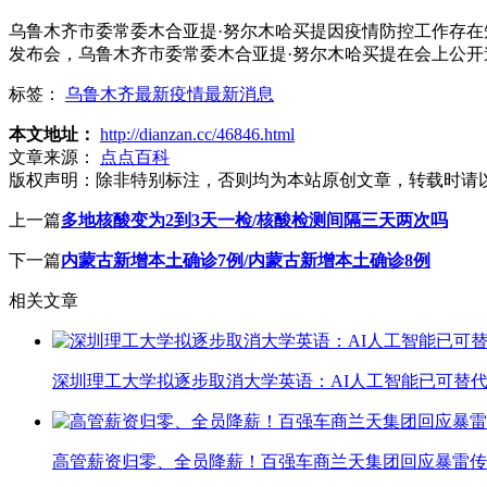
乌鲁木齐市委常委木合亚提·努尔木哈买提因疫情防控工作存在
发布会，乌鲁木齐市委常委木合亚提·努尔木哈买提在会上公开
标签：
乌鲁木齐最新疫情最新消息
本文地址：
http://dianzan.cc/46846.html
文章来源：
点点百科
版权声明：
除非特别标注，否则均为本站原创文章，转载时请
上一篇
多地核酸变为2到3天一检/核酸检测间隔三天两次吗
下一篇
内蒙古新增本土确诊7例/内蒙古新增本土确诊8例
相关文章
深圳理工大学拟逐步取消大学英语：AI人工智能已可替代
高管薪资归零、全员降薪！百强车商兰天集团回应暴雷传