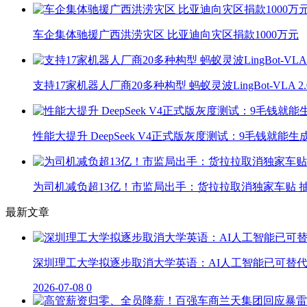
车企集体驰援广西洪涝灾区 比亚迪向灾区捐款1000万元
支持17家机器人厂商20多种构型 蚂蚁灵波LingBot-VLA 
性能大提升 DeepSeek V4正式版灰度测试：9毛钱就能生
为司机减负超13亿！市监局出手：货拉拉取消独家车贴 抽
最新文章
深圳理工大学拟逐步取消大学英语：AI人工智能已可替
2026-07-08
0