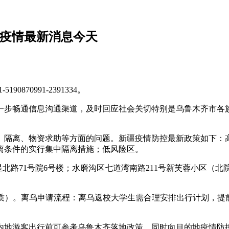
新疫情最新消息今天
90870991-2391334。
345。为进一步畅通信息沟通渠道，及时回应社会关切特别是乌鲁木
、隔离、物资求助等方面的问题。新疆疫情防控最新政策如下：
离条件的实行集中隔离措施；低风险区。
星北路71号院6号楼；水磨沟区七道湾南路211号新芙蓉小区（北
（纸质）。离乌申请流程：离乌返校大学生需合理安排出行计划，
内地游客出行前可参考乌鲁木齐落地政策，同时向目的地疫情防