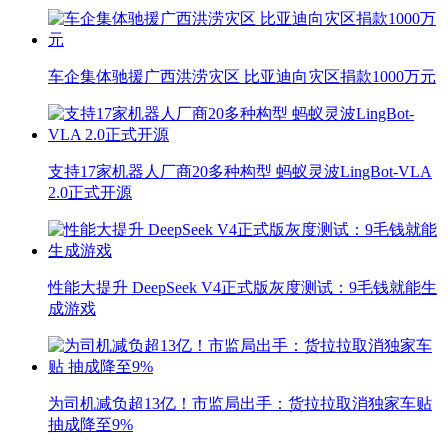
车企集体驰援广西洪涝灾区 比亚迪向灾区捐款1000万元
支持17家机器人厂商20多种构型 蚂蚁灵波LingBot-VLA
2.0正式开源
性能大提升 DeepSeek V4正式版灰度测试：9毛钱就能生
成游戏
为司机减负超13亿！市监局出手：货拉拉取消独家车贴
抽成降至9%