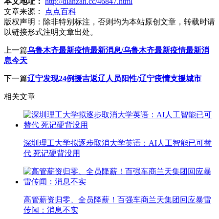
本文地址：
http://dianzan.cc/46847.html
文章来源：
点点百科
版权声明：
除非特别标注，否则均为本站原创文章，转载时请
以链接形式注明文章出处。
上一篇
乌鲁木齐最新疫情最新消息/乌鲁木齐最新疫情最新消
息今天
下一篇
辽宁发现24例援吉返辽人员阳性/辽宁疫情支援城市
相关文章
深圳理工大学拟逐步取消大学英语：AI人工智能已可替
代 死记硬背没用
高管薪资归零、全员降薪！百强车商兰天集团回应暴雷
传闻：消息不实