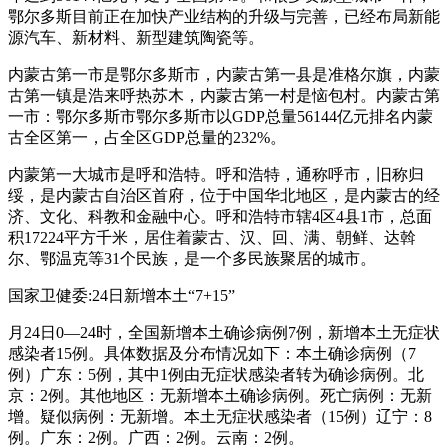
鄂尔多斯目前正在加快产业结构的升级与完善，已经布局新能
源汽车、新材料、新型建筑陶瓷等。
内蒙古第一市是鄂尔多斯市，内蒙古第一县是准格尔旗，内蒙
古第一镇是浩来呼热苏木，内蒙古第一村是恼包村。内蒙古第
一市：鄂尔多斯市鄂尔多斯市以GDP总量56144亿元排名内蒙
古全区第一，占全区GDP总量的232%。
内蒙第一大城市是呼和浩特。呼和浩特，通称呼市，旧称归
绥，是内蒙古自治区首府，位于中国华北地区，是内蒙古的经
济、文化、科教和金融中心。呼和浩特市辖4区4县1市，总面
积17224平方千米，居住着蒙古、汉、回、满、朝鲜、达斡
尔、鄂温克等31个民族，是一个多民族聚居的城市。
国家卫健委:24日新增本土“7+15”
月24日0—24时，全国新增本土确诊病例7例，新增本土无症状
感染者15例。具体数据及分布情况如下：本土确诊病例（7
例）广东：5例，其中1例由无症状感染者转为确诊病例。北
京：2例。其他地区：无新增本土确诊病例。死亡病例：无新
增。疑似病例：无新增。本土无症状感染者（15例）辽宁：8
例。广东：2例。广西：2例。云南：2例。