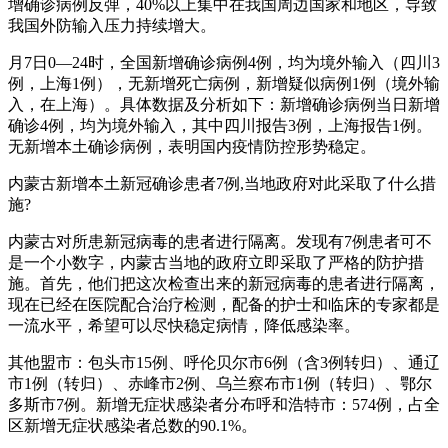
增确诊病例反弹，40%以上集中在我国周边国家和地区，导致
我国外防输入压力持续增大。
月7日0—24时，全国新增确诊病例4例，均为境外输入（四川3
例，上海1例），无新增死亡病例，新增疑似病例1例（境外输
入，在上海）。具体数据及分析如下：新增确诊病例当日新增
确诊4例，均为境外输入，其中四川报告3例，上海报告1例。
无新增本土确诊病例，表明国内疫情防控形势稳定。
内蒙古新增本土新冠确诊患者7例,当地政府对此采取了什么措
施?
内蒙古对所患新冠病毒的患者进行隔离。发现有7例患者可不
是一个小数字，内蒙古当地的政府立即采取了严格的防护措
施。首先，他们把这次检查出来的新冠病毒的患者进行隔离，
现在已经在医院配合治疗检测，配备的护士和临床的专家都是
一流水平，希望可以尽快稳定病情，降低感染率。
其他盟市：包头市15例、呼伦贝尔市6例（含3例转归）、通辽
市1例（转归）、赤峰市2例、乌兰察布市1例（转归）、鄂尔
多斯市7例。新增无症状感染者分布呼和浩特市：574例，占全
区新增无症状感染者总数的90.1%。