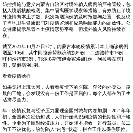
防控措施与意义内蒙古自治区对境外输入病例的严格管控，包
括入境后核酸检测、集中隔离医学观察等措施，有效防止了境
外疫情向本土扩散。此次新增病例的及时报告与处置，也反映
了当地卫生健康部门对疫情监测和应急响应能力的高效性。公
众健康提示尽管本土疫情形势平稳，但境外输入风险持续存
在。
截至2021年10月27日7时，内蒙古本轮疫情累计本土确诊病例
增至110例，其中阿拉善盟额济纳旗89例，二连浩特市16例，
呼和浩特市3例，鄂尔多斯市伊金霍洛旗1例，阿拉善左旗1
例，疑似病例1例。
看看疫情啥样
如果觉得上班太累，去看看疫情下的医院、奔波的外卖员、凌
晨的工地，会发现没有一份工作是容易的，每个人都在为了生
活拼尽全力。
年：疫情反复与经济压力显现全国封城与内卷加剧：2021年年
初，全国再次经历封城，人们开始意识到疫情的长期性和严峻
性。企业为了应对经济压力，开始降本增效，进行裁员。员工
为了不被优化，纷纷陷入“内卷”状态，拼命工作以保住职位。