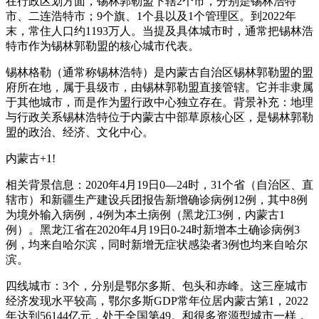
在行政区划方面，锡林郭勒盟下辖2个市，分别是锡林浩特
市、二连浩特市；9个旗、1个县以及1个管理区。到2022年
末，常住人口约1193万人。当提及具体城市时，通常把锡林浩
特市作为锡林郭勒盟的核心城市代表。
锡林格勒（通常称锡林浩特）是内蒙古自治区锡林郭勒盟的盟
府所在地，属于县级市，由锡林郭勒盟直接管辖。它并非隶属
于其他城市，而是作为盟行政中心独立存在。背景补充：地理
与行政关系锡林浩特位于内蒙古中部草原核心区，是锡林郭勒
盟的政治、经济、文化中心。
内蒙古+1!
相关背景信息：2020年4月19日0—24时，31个省（自治区、直
辖市）和新疆生产建设兵团报告新增确诊病例12例，其中8例
为境外输入病例，4例为本土病例（黑龙江3例，内蒙古1
例）。黑龙江省在2020年4月19日0-24时新增本土确诊病例3
例，均来自哈尔滨，同时新增无症状感染者3例也均来自哈尔
滨。
四线城市：3个，分别是鄂尔多斯、包头和赤峰。这三座城市
经济发现水平较高，鄂尔多斯GDP常年位居内蒙古第1，2022
年达到56144亿元，处于全国第49。和很多资源型城市一样，