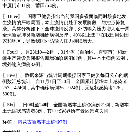
中厦门市11例、莆田市4例。
〖Three〗、国家卫健委指出当前我国多省面临同时段多地发
生疫情的严峻局面，本土疫情仍处于发展阶段，防控形势复
杂。具体分析如下：全球疫情反弹，外防输入压力增大近一周
全球新冠肺炎新增确诊病例反弹，40%以上集中在我国周边国
家和地区，导致我国外防输入压力持续增大。
〖Four〗、月23日0—24时，31个省（自治区、直辖市）和新
疆生产建设兵团报告新增确诊病例87例，其中本土病例55例，
境外输入病例32例。
〖Five〗、数据来源与统计周期根据国家卫健委每日公布的病
例数汇总统计，自11月1日至20日，全国累计新增本土感染者
253，424例，其中确诊病例26，924例，无症状感染者226，
500例。
〖Six〗、日0时至24时，全国新增本土确诊病例21例，新增本
土无症状感染者8例，其中张家界所有景区景点关闭。
标签：
内蒙古新增本土确诊7例