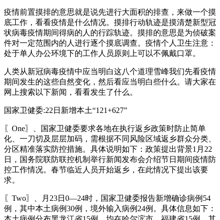
疫情前置摸排的意思就是说先进行大面积的排查，来做一个摸
底工作，看看疫情是什么情况。摸排行动轨迹是摸清楚新型冠
状病毒疫情期间得病的人的行踪轨迹。摸排的意思是为侦破案
件对一定范围内的人进行逐个摸底调查。疫情个人卫生注意：
处于单人办公环境下的工作人员原则上可以不佩戴口罩。
人类从新冠病毒疫情中应当明白这八个道理雪峰我们先看疫情
期间发生的这些自然变化，然后看应当明白些什么。请大家在
网上搜索以下新闻，看看发生了什么。
国家卫健委:22日新增本土“121+627”
〖One〗、国家卫健委要求各地在执行返乡政策时防止简单
化、一刀切及层层加码，需根据不同风险区域返乡群众分类、
分区精准落实防控措施。具体说明如下：政策提出背景1月22
日，国务院联防联控机制举行新闻发布会介绍节日期间疫情防
控工作情况。春节临近人员开始返乡，在此情况下提出该要
求。
〖Two〗、月23日0—24时，国家卫健委报告新增确诊病例54
例，其中本土病例30例，境外输入病例24例。具体信息如下：
本土病例分布黑龙江省15例，均在哈尔滨市。福建省15例，其