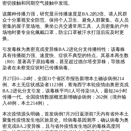
密切接触和同期空气接触中发现。
该菌种传播力强，研究显示传播速度是BA.2的2倍。请人民群
众十分重视安全防范、保持个人卫生、避免人群聚集。在人员
密集的屋子里场地、乘坐公共交通常用工具、人员密集的户外
场地时要专业化佩戴口罩，防尘口罩被汗水打湿后应及时更
换。
引发毒株为奥密克戎变异株BA.2进化分支传播特性：该毒株
具有传播能力强、速度快、症状不典型的特点。其基本再生数
（R0）显著高于原始毒株，甚至超过德尔塔变异株，导致感
染者在未察觉症状时已传播病毒。
月27日0—24时，全国31个省区市报告新增本土确诊病例214
例、本土无症状感染者1123例，青海西宁本轮疫情由奥密克戎
BA.2进化分支引发，该毒株平均1人可传染18人，最短24小时
传播一代。全国疫情数据概览新增确诊病例：262例（境外输
入48例，本土214例）。
本次疫情源头明确，首发病例7月29日返浙前7天内有省外本土
聚集性疫情发生地区旅居史。经病毒基因测序，确认病毒为奥
密克戎BA.2变异株，且与省外疫情发生地区的毒株高度同