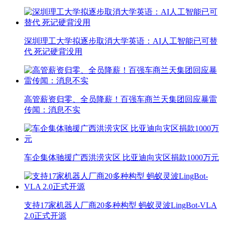
深圳理工大学拟逐步取消大学英语：AI人工智能已可替
代 死记硬背没用
高管薪资归零、全员降薪！百强车商兰天集团回应暴雷
传闻：消息不实
车企集体驰援广西洪涝灾区 比亚迪向灾区捐款1000万元
支持17家机器人厂商20多种构型 蚂蚁灵波LingBot-VLA
2.0正式开源