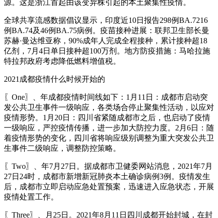
源。这是浙江首起由该变异株引起的本土聚集性疫情。
全球共享流感数据倡议显示，印度近10日报告298例BA.7216
例BA.74及46例BA.75病例。疫苗接种进展：联邦卫生部长曼
苏赫·曼达维亚称，90%成年人完成全程接种，累计接种超18
亿剂，7月4日单日接种超100万剂。地方防疫措施：马哈拉施
特拉邦政府考虑降低燃料增值税。
2021成都疫情什么时候开始的
〖One〗、年成都疫情时间线如下：1月11日：成都市启动突
发公共卫生事件一级响应，各类场合停止聚集性活动，以应对
疫情形势。1月20日：四川省紧随成都市之后，也启动了疫情
一级响应，严控疫情传播，进一步加大防控力度。2月6日：随
着疫情形势的变化，四川省将响应级别调整为重大突发公共卫
生事件二级响应，调整防控策略。
〖Two〗、年7月27日。据成都市卫健委网站消息，2021年7月
27日24时，成都市新增新冠肺炎本土确诊病例3例。疫情发生
后，成都市立即启动应急处置预案，迅速进入应急状态，开展
疫情处置工作。
〖Three〗、月25日。2021年8月11日四川成都开始封城，在封