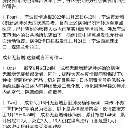
肺炎疫情防控指挥部发布了关于分区分类做好社会面疫情防控
的通告。
〖Four〗、宁波疫情通报2022年11月25日0-12时，宁波市新增
8例新冠肺炎无症状感染者。目前上述病例已闭环转运至定点
医院，已排查到的密接人员均已落实相应管控措施。涉及宁波
市范围内的公共场所轨迹如下：病例1集中隔离点发现无社会
面活动轨迹。病例2卡口拦截发现11月24日：宁波西高速出
口，森森兰州拉面。
成都无新增!这些谣言不可信→
〖One〗、截至6月6日24时，成都无新增新冠肺炎确诊病例，
无新增无症状感染者。同时，提醒大家在疫情期间警惕以下6
种收“智商税”的产品，切勿盲目购买：日本消毒卡号称佩戴在
胸前或装在口袋内可持续散发二氧化氯，净化周围半径50厘米
内的空气，隔离细菌、病毒等。
〖Two〗、成都3月15日无新增新冠肺炎确诊病例，网传“不戴
口罩扣6分”等消息为谣言。以下是具体澄清内容：疫情数据方
面3月15日0-24时，成都无新增确诊病例，累计报告144例，累
计出院122人，死亡3人，19人仍在隔离治疗（含危重1人），
73名密切接触者接受医学观察。