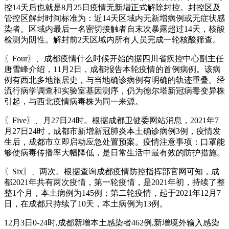
控14天后也就是8月25日疫情无新增正式解除封控。封控区及
管控区解封时间标准为：近14天区域内无新增病例或无症状感
染者。区域内最后一名密切接触者自末次暴露超过14天，核酸
检测为阴性。解封前2天区域内所有人员完成一轮核酸筛查。
〖Four〗、成都疫情什么时候开始的据四川省疾控中心副主任
唐雪峰介绍，11月2日，成都报告本轮疫情的首例病例。该病
例有西北多地旅居史，与当地确诊病例有明确的轨迹重叠。经
流行病学调查和实验室基因测序，仍为德尔塔新冠病毒变异株
引起，与西北疫情病毒株为同一来源。
〖Five〗、月27日24时。根据成都卫健委网站消息，2021年7
月27日24时，成都市新增新冠肺炎本土确诊病例3例，疫情发
生后，成都市立即启动应急处置预案。疫情注意事项：口罩能
够使病毒传播率大幅降低，是日常生活中最有效的防护措施。
〖Six〗、两次。根据查询成都疫情防控指挥部官网可知，成
都2021年共有两次疫情，第一轮疫情，是2021年初，持续了整
整1个月，本土病例为145例；第二轮疫情，起于2021年12月7
日，在成都只持续了10天，本土病例为13例。
12月3日0-24时,成都新增本土感染者462例,新增境外输入感染