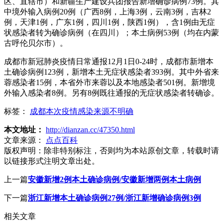
区、直辖市）和新疆生产建设兵团报告新增确诊病例73例。其
中境外输入病例20例（广西8例，上海3例，云南3例，吉林2
例，天津1例，广东1例，四川1例，陕西1例），含1例由无症
状感染者转为确诊病例（在四川）；本土病例53例（均在内蒙
古呼伦贝尔市）。
成都市新冠肺炎疫情日常通报12月1日0-24时，成都市新增本
土确诊病例123例，新增本土无症状感染者393例。其中外省来
蓉感染者15例，本省外市来蓉以及本地感染者501例。新增境
外输入感染者8例。另有8例既往通报的无症状感染者转确诊。
标签：
成都本次疫情感染来源不明确
本文地址：
http://dianzan.cc/47350.html
文章来源：
点点百科
版权声明：
除非特别标注，否则均为本站原创文章，转载时请
以链接形式注明文章出处。
上一篇
安徽新增2例本土确诊病例/安徽新增两例本土病例
下一篇
浙江新增本土确诊病例27例/浙江新增确诊病例3例
相关文章