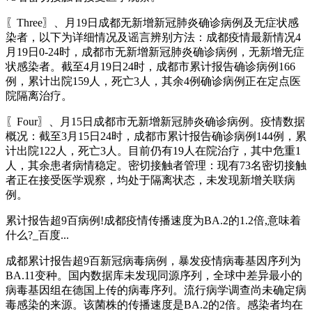
〖Three〗、月19日成都无新增新冠肺炎确诊病例及无症状感
染者，以下为详细情况及谣言辨别方法：成都疫情最新情况4
月19日0-24时，成都市无新增新冠肺炎确诊病例，无新增无症
状感染者。截至4月19日24时，成都市累计报告确诊病例166
例，累计出院159人，死亡3人，其余4例确诊病例正在定点医
院隔离治疗。
〖Four〗、月15日成都市无新增新冠肺炎确诊病例。疫情数据
概况：截至3月15日24时，成都市累计报告确诊病例144例，累
计出院122人，死亡3人。目前仍有19人在院治疗，其中危重1
人，其余患者病情稳定。密切接触者管理：现有73名密切接触
者正在接受医学观察，均处于隔离状态，未发现新增关联病
例。
累计报告超9百病例!成都疫情传播速度为BA.2的1.2倍,意味着
什么?_百度...
成都累计报告超9百新冠病毒病例，暴发疫情病毒基因序列为
BA.11变种。国内数据库未发现同源序列，全球中差异最小的
病毒基因组在德国上传的病毒序列。流行病学调查尚未确定病
毒感染的来源。该菌株的传播速度是BA.2的2倍。感染者均在