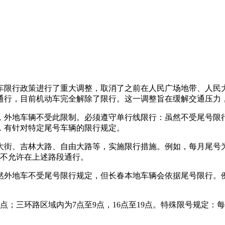
动车限行政策进行了重大调整，取消了之前在人民广场地带、人
通行，目前机动车完全解除了限行。这一调整旨在缓解交通压力
，外地车辆不受此限制。必须遵守单行线限行：虽然不受尾号限
，有针对特定尾号车辆的限行规定。
街、吉林大路、自由大路等，实施限行措施。例如，每月尾号为3
号不允许在上述路段通行。
外地车不受尾号限行规定，但长春本地车辆会依据尾号限行。例如
。
；三环路区域内为7点至9点，16点至19点。特殊限号规定：每月1