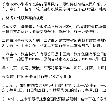
长春市对小型货车也实行尾号限行，限行路段包括人民广场、
车、牵引车、挂车、轮式自行机械及专项作业车在6时至20时
吉林省对纯顺风车的规定
接单次数：每车每天合乘接单不得超过2次，跨城或跨省接单
主进行实名认证，并提交身份证、驾驶证、行驶证等资料。
二道白河是有顺风车的。二道白河是吉林省延边朝鲜族自治州
河，有不少车主会在一些第三方出行平台上发布顺风车信息。
一汽吉林一汽吉林汽车有限公司是中国第一汽车集团有限公司
型车厂，始建于1983年，原为吉林市地方企业，1981年3月
年：北京、河南、安徽、江苏将取消三本，浙江、海南、山东省于
长春限行时间表,长春限行规定及注意事项
〖One〗、限行时间表常规机动车限行时间：上午7点半到下午
定：每月1日、11日和21日，车牌尾号为1的禁行；每月2日、1
〖Two〗、皮卡车限行规定全面取消进城限制：皮卡车在长春