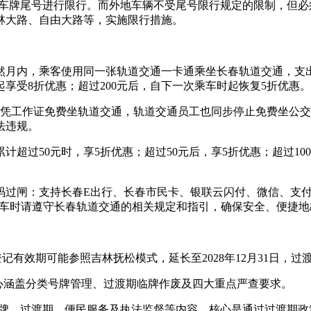
根据车牌尾号进行限行。而外地车辆不受尾号限行规定的限制，但
林大路、自由大路等，实施限行措施。
月内，乘客使用同一张轨道交通一卡通乘坐长春轨道交通，支出累
起享受8折优惠；超过200元后，自下一次乘车时起恢复5折优惠。
再凭工作证免费坐轨道交通，轨道交通员工也同步停止免费坐公交，
法违规。
超过50元时，享5折优惠；超过50元后，享5折优惠；超过100
码过闸：支持长春E出行、长春市民卡、银联云闪付、微信、支
乘车时请遵守长春轨道交通的相关规定和指引，确保安全、便捷地
记有效期可能参照吉林抚松模式，延长至2028年12月31日，
核心涵盖分类号牌管理、过渡期临牌作废及四大重点严查要求。
上牌、过渡期、便民服务及执法监督等内容，核心是通过过渡期政