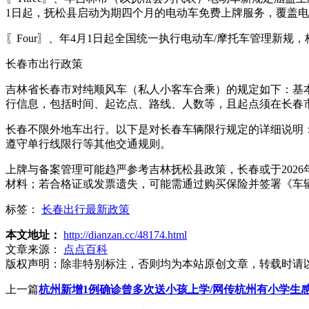
1日起，抚松县启动为期四个月的电动车免费上牌服务，覆盖
〖Four〗、年4月1日起全国统一执行电动车/摩托车管理新
长春市出行政策
吉林省长春市对纯顺风车（私人小客车合乘）的规定如下：基
行信息，包括时间、起讫点、路线、人数等，且起点须在长春
长春不限外地车出行。以下是对长春车辆限行规定的详细说明
遵守单行线限行等其他交通规则。
上牌与备案管理可能趋严参考吉林抚松县政策，长春或于202
材料；若合格证或发票遗失，可能需通过购买保险并签署《车
标签：
长春出行最新政策
本文地址：
http://dianzan.cc/48174.html
文章来源：
点点百科
版权声明：
除非特别标注，否则均为本站原创文章，转载时请
上一篇
杭州新增1例确诊曾多次送小孩上学/网传杭州有小学生