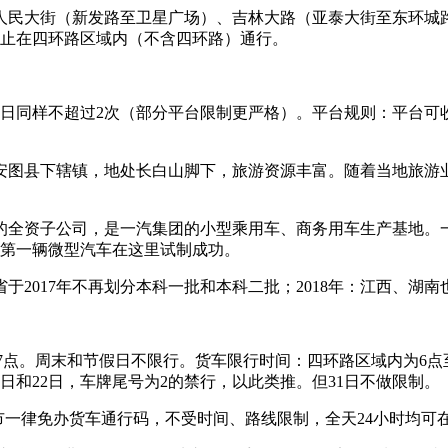
人民大街（新发路至卫星广场）、吉林大路（亚泰大街至东环城
禁止在四环路区域内（不含四环路）通行。
每日同样不超过2次（部分平台限制更严格）。平台规则：平台可
安图县下辖镇，地处长白山脚下，旅游资源丰富。随着当地旅游
的全资子公司，是一汽集团的小型乘用车、商务用车生产基地。一
中国第一辆微型汽车在这里试制成功。
2017年不再划分本科一批和本科二批；2018年：江西、湖南
7点。周末和节假日不限行。货车限行时间：四环路区域内为6点至2
2日和22日，车牌尾号为2的禁行，以此类推。但31日不做限制。
市一律免办货车通行码，不受时间、路线限制，全天24小时均可