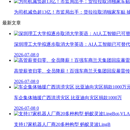
为司机减负超13亿！市监局出手：货拉拉取消独家车贴 抽
最新文章
深圳理工大学拟逐步取消大学英语：AI人工智能已可替
2026-07-08
0
高管薪资归零、全员降薪！百强车商兰天集团回应暴雷传
2026-07-08
0
车企集体驰援广西洪涝灾区 比亚迪向灾区捐款1000万
2026-07-08
0
支持17家机器人厂商20多种构型 蚂蚁灵波LingB