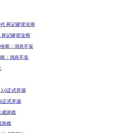
 死记硬背没用
闻：消息不实
2.0正式开源
成游戏