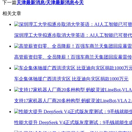
下一篇
天津最新消息/天津最新消息今天
相关文章
深圳理工大学拟逐步取消大学英语：AI人工智能已可替代
高管薪资归零、全员降薪！百强车商兰天集团回应暴雷传
车企集体驰援广西洪涝灾区 比亚迪向灾区捐款1000万元
支持17家机器人厂商20多种构型 蚂蚁灵波LingBot-VLA 
性能大提升 DeepSeek V4正式版灰度测试：9毛钱就能生