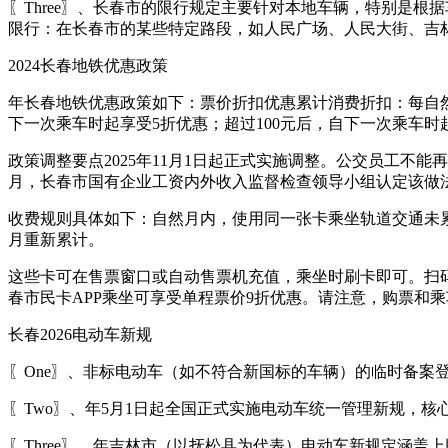
〖Three〗、长春市的限行规定主要针对本地车辆，特别是
限行：在长春市的某些特定路段，如人民广场、人民大街、吉
2024长春地铁优惠政策
年长春地铁优惠政策如下：票价折扣优惠累计消费折扣：每自然
下一次乘车时起享受5折优惠；超过100元后，自下一次乘车时
政策调整要点2025年11月1日起正式实施调整。公交员工不能
月，长春市国有企业工资内外收入监督检查领导小组认定该做
收费规则具体如下：自然月内，使用同一张卡乘坐轨道交通未累计
月重新累计。
这些卡可在售票窗口或自动售票机充值，乘坐时刷卡即可。扫
春市民卡APP乘坐可享受单程票价9折优惠。请注意，购票和
长春2026电动车新规
〖One〗、非标电动车（如不符合新国标的车辆）的临时备案登
〖Two〗、年5月1日起全国正式实施电动车统一管理新规，
〖Three〗、年吉林市（以抚松县为代表）电动车新规定涵盖