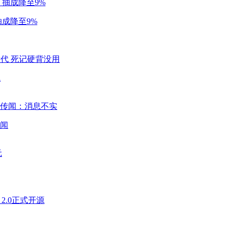
成降至9%
代
闻