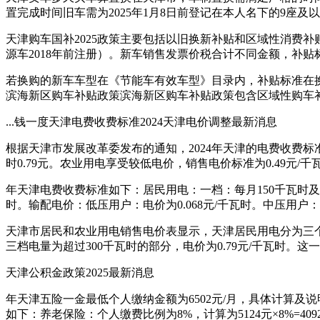
置完成时间旧车需为2025年1月8日前登记在本人名下的9座
天津购车国补2025政策主要包括以旧换新补贴和区域性消费补
源车2018年前注册）。新车销售发票价税合计不同金额，补贴标准
若换购的新车车型在《节能车有效车型》目录内，补贴标准在换
滨海新区购车补贴政策滨海新区购车补贴政策包含区域性购车
...钱一度天津电费收费标准2024天津电价调整最新消息
根据天津市发展改革委发布的通知，2024年天津的电费收费标准
时0.79元。农业用电享受较低电价，销售电价标准为0.49元/千
年天津电费收费标准如下：居民用电：一档：每月150千瓦时及以下，
时。输配电价：低压用户：电价为0.068元/千瓦时。中压用户：电
天津市居民和农业用电销售电价表显示，天津居民用电分为三个档次。
三档电量为超过300千瓦时的部分，电价为0.79元/千瓦时。
天津公积金政策2025最新消息
年天津五险一金最低个人缴纳金额为6502元/月，具体计算及说明
如下：养老保险：个人缴费比例为8%，计算为5124元×8%=409