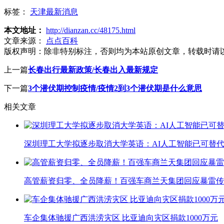
标签：
天津最新消息
本文地址：
http://dianzan.cc/48175.html
文章来源：
点点百科
版权声明：
除非特别标注，否则均为本站原创文章，转载时请
上一篇
长春出行最新政策/长春出入最新规定
下一篇
3个潜伏期控制疫情/疫情2到3个潜伏期是什么意思
相关文章
深圳理工大学拟逐步取消大学英语：AI人工智能已可替代
高管薪资归零、全员降薪！百强车商兰天集团回应暴雷传
车企集体驰援广西洪涝灾区 比亚迪向灾区捐款1000万元