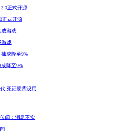
2.0正式开源
成游戏
成降至9%
代
闻