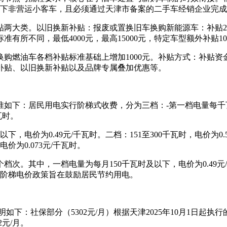
及以下非营运小客车，且必须通过天津市备案的二手车经销企业完
贴两大类。以旧换新补贴：报废或置换旧车换购新能源车：补贴2
有所不同，最低4000元，最高15000元，特定车型额外补贴10
购燃油车各档补贴标准基础上增加1000元。补贴方式：补贴
补贴、以旧换新补贴以及品牌专属叠加优惠等。
如下：居民用电实行阶梯式收费，分为三档：-第一档电量每千瓦时0
瓦时。
电价为0.49元/千瓦时。二档：151至300千瓦时，电价为0.5
价为0.073元/千瓦时。
其中，一档电量为每月150千瓦时及以下，电价为0.49元/千瓦
这一阶梯电价政策旨在鼓励居民节约用电。
如下：社保部分（5302元/月）根据天津2025年10月1日起
2元/月。