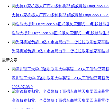
支持17家机器人厂商20多种构型 蚂蚁灵波LingBot-VLA 
性能大提升 DeepSeek V4正式版灰度测试：9毛钱就能生
为司机减负超13亿！市监局出手：货拉拉取消独家车贴 抽
最新文章
深圳理工大学拟逐步取消大学英语：AI人工智能已可替
2026-07-08
0
高管薪资归零、全员降薪！百强车商兰天集团回应暴雷传